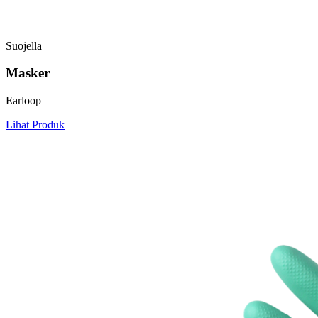
Suojella
Masker
Earloop
Lihat Produk